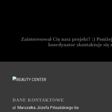
Zainteresował Cię nasz projekt? :) Poniże
koordynator skontaktuje się 
DANE KONTAKTOWE
ul. Marszałka Józefa Piłsudskiego 6a