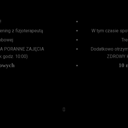
!
ning z fizjoterapeutą
W tym czasie spot
sobowej
Tre
 NA PORANNE ZAJĘCIA
Dodatkowo otrzy
 godz. 10:00)
ZDROWY KR
iowych
10 