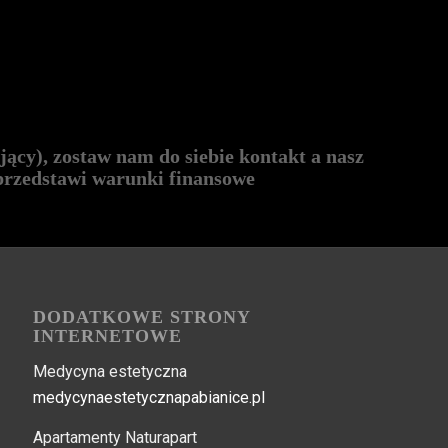
jący), zostaw nam do siebie kontakt a nasz
 przedstawi warunki finansowe
DODATKOWE STRONY
INTERNETOWE
Medycyna estetyczna
medycynaestetycznapabianice.pl
Apartamenty Naturapart