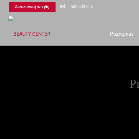
tel.
Zarezerwuj wizytę
502 503 524
Poznaj nas
P