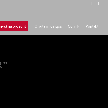
ysł na prezent
Oferta miesiąca
Cennik
Kontakt
R”