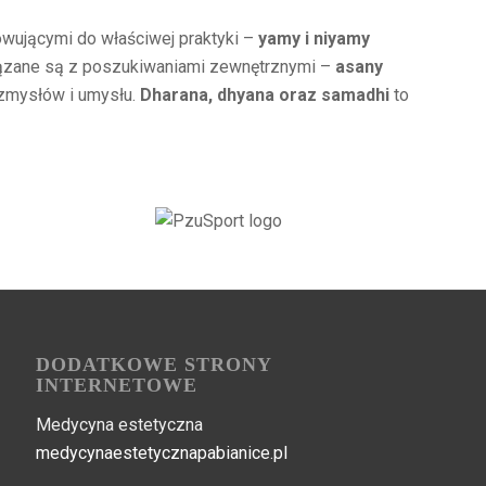
wującymi do właściwej praktyki –
yamy i niyamy
iązane są z poszukiwaniami zewnętrznymi –
asany
i zmysłów i umysłu.
Dharana, dhyana oraz samadhi
to
DODATKOWE STRONY
INTERNETOWE
Medycyna estetyczna
medycynaestetycznapabianice.pl