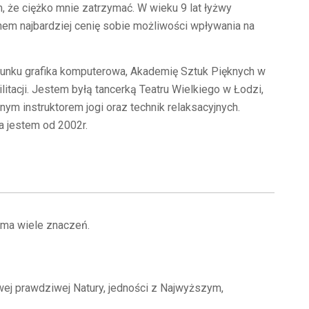
, że ciężko mnie zatrzymać. W wieku 9 lat łyżwy
chem najbardziej cenię sobie możliwości wpływania na
unku grafika komputerowa, Akademię Sztuk Pięknych w
tacji. Jestem byłą tancerką Teatru Wielkiego w Łodzi,
m instruktorem jogi oraz technik relaksacyjnych.
na jestem od 2002r.
 ma wiele znaczeń.
swej prawdziwej Natury, jedności z Najwyższym,