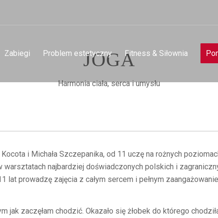
Zabiegi
Problem estetyczny
JOGA
Fitness & Siłownia
Pom
Harmonia ciała, serca i umysłu
da Kocota i Michała Szczepanika, od 11 uczę na rożnych pozio
w warsztatach najbardziej doświadczonych polskich i zagraniczny
Od 11 lat prowadzę zajęcia z całym sercem i pełnym zaangażowanie
jak zaczęłam chodzić. Okazało się żłobek do którego chodziłam