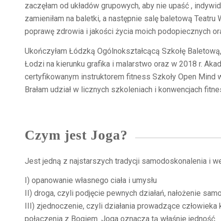
zaczęłam od układów grupowych, aby nie upaść , indywidu
zamieniłam na baletki, a następnie salę baletową Teatru
poprawę zdrowia i jakości życia moich podopiecznych o
Ukończyłam Łódzką Ogólnokształcącą Szkołę Baletową,
Łodzi na kierunku grafika i malarstwo oraz w 2018 r. A
certyfikowanym instruktorem fitness Szkoły Open Mind w
Brałam udział w licznych szkoleniach i konwencjach fitne
Czym jest Joga?
Jest jedną z najstarszych tradycji samodoskonalenia i
I) opanowanie własnego ciała i umysłu
II) droga, czyli podjęcie pewnych działań, nałożenie sa
III) zjednoczenie, czyli działania prowadzące człowieka
połączenia z Bogiem. Joga oznacza tą właśnie jedność.