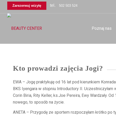
tel.
Zarezerwuj wizytę
502 503 524
Poznaj nas
Kto prowadzi zajęcia Jogi?
EWA – Jogę praktykuję od 16 lat pod kierunkiem Konra
BKS Iyengara w stopniu Introductory II. Uczestniczyłam 
Corin Biria, Rity Keller, ks.Joe Pereira, Ewy Wardzały. 
nowego, to sposób na życie.
ANETA – Przygodę ze sportem rozpoczęłam krótko po tym 