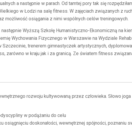
alnych a następnie w parach. Od tamtej pory tak się rozpędziłam
 Wielkiego w Łodzi na salę fitness. W zajęciach związanych z ru
raz możliwość osiągania z nimi wspólnych celów treningowych.
 następnie Wyższą Szkołę Humanistyczno-Ekonomiczną na kier
kademię Wychowania Fizycznego w Warszawie na Wydziale Rehabili
 Szczecinie, trenerem gimnastyczek artystycznych, dyplomowany
ss, zarówno w kraju jak i za granicą. Ze światem fitness związa
 wewnętrznego rozwoju kultywowaną przez człowieka. Słowo joga
modyscypliny w podążaniu do celu
 ku osiągnięciu doskonałości, wewnętrznej spójności, poznaniu 