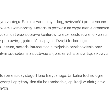
ym zabiegu. Są nimi: widoczny lifting, świeżość i promienność.
wiem i witalnością. Metoda ta pozwala na wypełnienie drobnych
y oczu i ust oraz poprawę konturów twarzy. Zastosowanie kwasu
oprawić jej jędrność i napięcie. Dzięki technologii
ki serum, metoda Intraceuticals rozjaśnia przebarwienia oraz
nałym sposobem na pozbycie się zapalnych stanów trądzikowych
tosowaniu czystego Tleno Barycznego. Unikalna technologia
ony i sprężony tlen dla bezpośredniej aplikacji w skórę oraz
nych.