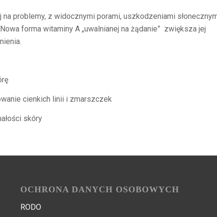
 na problemy, z widocznymi porami, uszkodzeniami słonecznym
Nowa forma witaminy A „uwalnianej na żądanie” zwiększa jej
nienia.
órę
anie cienkich linii i zmarszczek
ałości skóry
OCHRONA DANYCH OSOBOWYCH
RODO