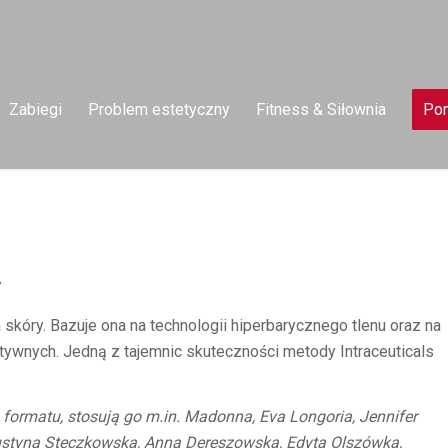
Zabiegi
Problem estetyczny
Fitness & Siłownia
Pom
y
 skóry. Bazuje ona na technologii hiperbarycznego tlenu oraz na
wnych. Jedną z tajemnic skuteczności metody Intraceuticals
formatu, stosują go m.in. Madonna, Eva Longoria, Jennifer
Justyna Steczkowska, Anna Dereszowska, Edyta Olszówka,