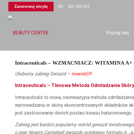
tel.
Zarezerwuj wizytę
502 503 524
Poznaj nas
Intraceuticals – WZMACNIACZ: WITAMINA A+
Ulubiony zabieg Gwiazd –
nowość!!!
Intraceuticals – Tlenowa Metoda Odmładzania Skór
Intraceuticals to nowa, nieinwazyjna metoda odmładzania
wprowadzaniu w skórę skoncentrowanych składników akty
jest zastosowanie dwóch postaci kwasu hialuronowego.
Zabieg jest bardzo popularny wśród gwiazd światowego 
Loper, Noami Campbell gwiazdy polskiego formatu tj. 