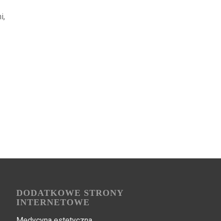
i,
DODATKOWE STRONY
INTERNETOWE
Medycyna estetyczna