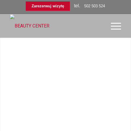
tel.
Zarezerwuj wizytę
502 503 524