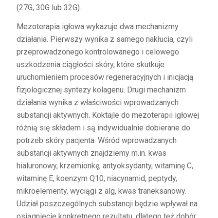
(27G, 30G lub 32G).
Mezoterapia igłowa wykazuje dwa mechanizmy
działania. Pierwszy wynika z samego nakłucia, czyli
przeprowadzonego kontrolowanego i celowego
uszkodzenia ciągłości skóry, które skutkuje
uruchomieniem procesów regeneracyjnych i inicjacją
fizjologicznej syntezy kolagenu. Drugi mechanizm
działania wynika z właściwości wprowadzanych
substancji aktywnych. Koktajle do mezoterapii igłowej
różnią się składem i są indywidualnie dobierane do
potrzeb skóry pacjenta. Wśród wprowadzanych
substancji aktywnych znajdziemy m.in. kwas
hialuronowy, krzemionkę, antyoksydanty, witaminę C,
witaminę E, koenzym Q10, niacynamid, peptydy,
mikroelementy, wyciągi z alg, kwas traneksanowy.
Udział poszczególnych substancji będzie wpływał na
osiągniecie konkretnego rezultatu, dlatego też dobór