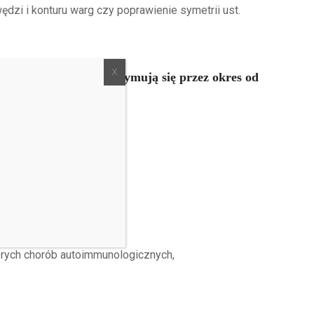
ędzi i konturu warg czy poprawienie symetrii ust.
iegu, a rezultaty utrzymują się przez okres od
órych chorób autoimmunologicznych,