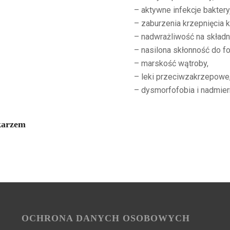
– aktywne infekcje bakter
– zaburzenia krzepnięcia k
– nadwrażliwość na składni
– nasilona skłonność do f
– marskość wątroby,
– leki przeciwzakrzepowe
– dysmorfofobia i nadmie
ekarzem
OCHRONA DANYCH OSOBOWYCH