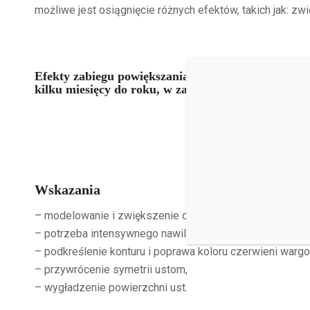
możliwe jest osiągnięcie różnych efektów, takich jak: z
Efekty zabiegu powiększania i modelowania ust kw
kilku miesięcy do roku, w zależności od indywidua
Wskazania
– modelowanie i zwiększenie objętości ust,
– potrzeba intensywnego nawilżenia ust,
– podkreślenie konturu i poprawa koloru czerwieni wargo
– przywrócenie symetrii ustom,
– wygładzenie powierzchni ust.