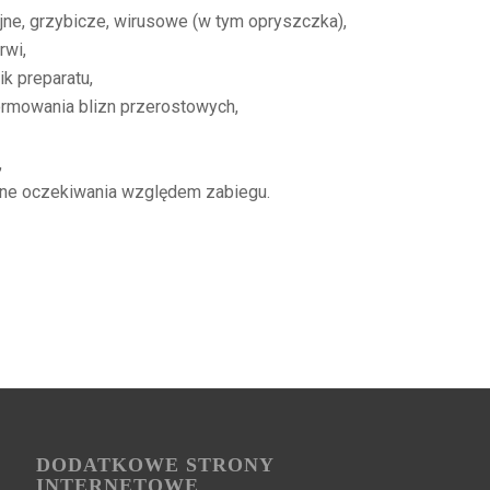
yjne, grzybicze, wirusowe (w tym opryszczka),
rwi,
k preparatu,
ormowania blizn przerostowych,
,
rne oczekiwania względem zabiegu.
DODATKOWE STRONY
INTERNETOWE