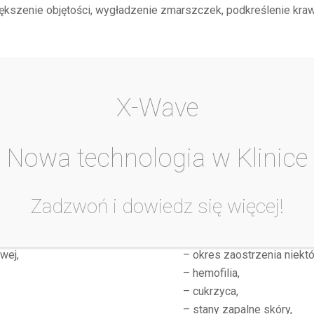
większenie objętości, wygładzenie zmarszczek, podkreślenie kraw
asem hialuronowym są widoczne niemal natychmiast po zab
lnych czynników oraz rodzaju użytego preparatu.
X-Wave
Nowa technologia w Klinice
Przeciwwskazania
Zadzwoń i dowiedz się więcej!
– ciąża, karmienie piersią,
– choroby nowotworowe,
wej,
– okres zaostrzenia niekt
– hemofilia,
– cukrzyca,
– stany zapalne skóry,