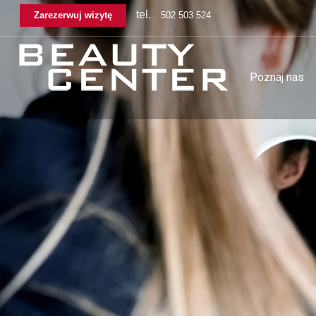
tel.
Zarezerwuj wizytę
502 503 524
Poznaj nas