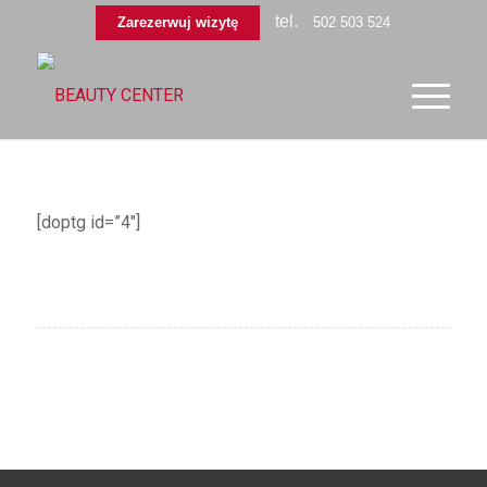
tel.
Zarezerwuj wizytę
502 503 524
[doptg id=”4″]