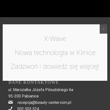
X-Wave
Nowa technologia w Klinice
Zadzwoń i dowiedz się więcej!
DANE KONTAKTOWE
ul. Marszałka Józefa Piłsudskiego 6a
95-200 Pabianice
recepcja@beauty-center.com.pl
502 503 524