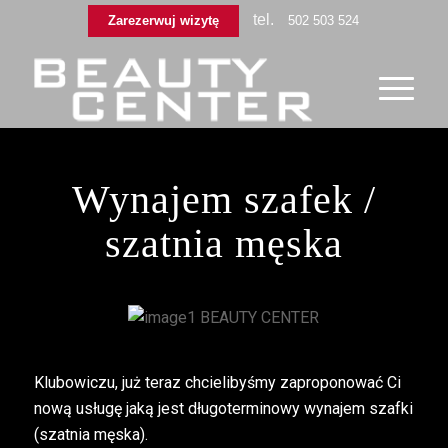
tel.
Zarezerwuj wizytę
502 503 524
Wynajem szafek /
szatnia męska
Klubowiczu, już teraz chcielibyśmy zaproponować Ci
nową usługę jaką jest długoterminowy wynajem szafki
(szatnia męska).