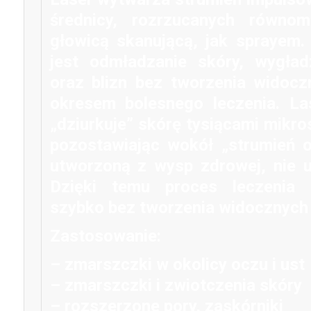
średnicy, rozrzucanych równom
głowicą skanującą, jak sprayem.
jest odmładzanie skóry, wygła
oraz blizn bez tworzenia widocz
okresem bolesnego leczenia. La
„dziurkuje” skórę tysiącami mikro
pozostawiając wokół „strumień o
utworzoną z wysp zdrowej, nie u
Dzięki temu proces leczenia 
szybko bez tworzenia widocznych 
Zastosowanie:
– zmarszczki w okolicy oczu i ust
– zmarszczki i zwiotczenia skóry
– rozszerzone pory, zaskórniki