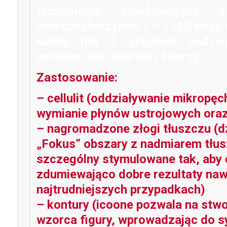
technologią umożliwiającą s
mikropęcherzyków i – 1180 multi 
każdy dm 2 przynosi nadzwyc
zarówno dla ciała jak i twarzy.
Zastosowanie:
– cellulit (oddziaływanie mikropę
wymianie płynów ustrojowych oraz 
– nagromadzone złogi tłuszczu (d
„Fokus” obszary z nadmiarem tłu
szczególny stymulowane tak, aby
zdumiewająco dobre rezultaty na
najtrudniejszych przypadkach)
– kontury (icoone pozwala na stw
wzorca figury, wprowadzając do sy