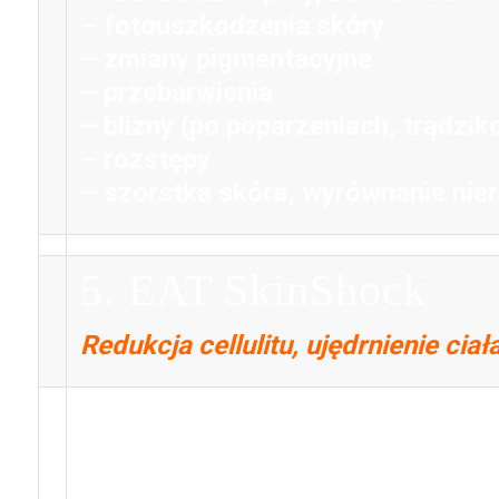
– fotouszkodzenia skóry
– zmiany pigmentacyjne
– przebarwienia
– blizny (po poparzeniach, trądzik
– rozstępy
– szorstka skóra, wyrównanie nie
5. EAT SkinShock
Redukcja cellulitu, ujędrnienie ciał
Natychmiastowe ujędrnienie i odmł
wszystko gwarantuje dost
salonie zabieg Terapii Elektro