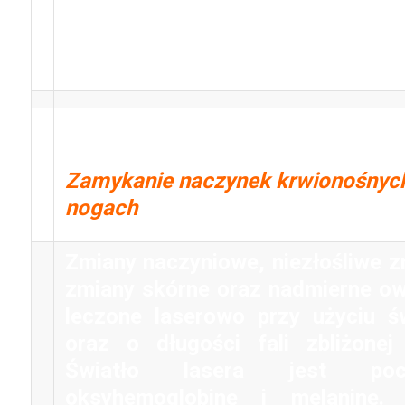
– redukcja obrzęków
– redukcja blizn
– redukcja rozstępów
6. Laser VARILITE
Zamykanie naczynek krwionośnych 
nogach
Zmiany naczyniowe, niezłośliwe 
zmiany skórne oraz nadmierne ow
leczone laserowo przy użyciu św
oraz o długości fali zbliżonej
Światło lasera jest poch
oksyhemoglobinę i melaninę.