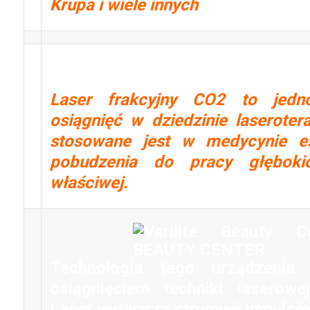
Krupa i wiele innych
4. Laser frakcyjny Co
Laser frakcyjny CO2 to jedn
osiągnięć w dziedzinie laserotera
stosowane jest w medycynie es
pobudzenia do pracy głęboki
właściwej.
Technologia tego urządzenia
osiągnięciem techniki laserowe
Laser wytwarza strumień impulsó