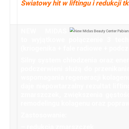
Światowy hit w liftingu i redukcji t
NEW MIDAS
to wyjątkowe połączenie 3 tech
(kriogenika + fale radiowe + podc
Silny system chłodzenia oraz ener
podczerwieni służą do przenikania
wspomagania regeneracji kolagenu.
daje niepowtarzalny rezultat liftin
zmarszczek, zwiększenia gęstości
remodelingu kolagenu oraz popraw
Zastosowanie:
– redukcja zmarszczek