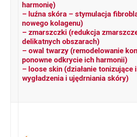
harmonię)
– luźna skóra – stymulacja fibrobl
nowego kolagenu)
– zmarszczki (redukcja zmarszcz
delikatnych obszarach)
– owal twarzy (remodelowanie kon
ponowne odkrycie ich harmonii)
– loose skin (działanie tonizujące 
wygładzenia i ujędrniania skóry)
2. Platforma medycz
MIDAS ICE RF + IR