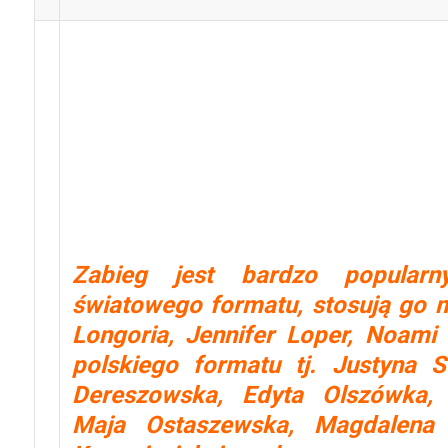
Intraceuticals to nowa, nie
odmładzania skóry. Bazuje on
hiperbarycznego tlenu oraz n
skórę skoncentrowanych skład
Jedną z tajemnic skuteczności met
jest zastosowanie dwóch 
hialuronowego.
Zabieg jest bardzo popular
światowego formatu, stosują go 
Longoria, Jennifer Loper, Noami
polskiego formatu tj. Justyna 
Dereszowska, Edyta Olszówka, 
Maja Ostaszewska, Magdalena