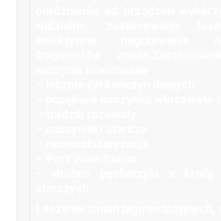
odróżnieniu od urządzeń wykorzy
widzialne, zastosowanie la
selektywne nagrzewanie n
fragmentów zmian.
Zastosowani
naczynia krwionośne
– lecznie żył kończyn dolnych
– popękane naczynka włosowate t
– trądzik różowaty
– naczyniaki starcze
– neowaskularyzacja
– Port Wine Stains
– drobne pęcherzyki z krwią
starszych
Leczenie zmian pigmentacyjnych, 