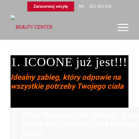
tel.
Zarezerwuj wizytę
502 503 524
1. ICOONE już jest!!!
Idealny zabieg, który odpowie na
wszystkie potrzeby Twojego ciała
Złogi tłuszczu nie znikają? Coraz
Skóra traci jędrność? Nie pomaga 
dieta?