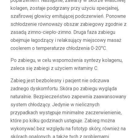
poparzeniem. Następnie, zawarty w skórze właściwej
kolagen, zostaje podgrzany przy użyciu specjalnej,
szafirowej głowicy emitującej podczerwień. Ponowne
schłodzenie równoważy obszar zabiegowy zgodnie z
zasadą zimno-ciepło-zimno. Druga faza zabiegu
obejmuje łagodzący i relaksujący miejscowy masaż
coolerem o temperaturze chłodzenia 0-20°C.
Po zabiegu, w celu wspomożenia syntezy kolagenu,
zaleca się zabiegi z użyciem witaminy C.
Zabieg jest bezbolesny i pacjent nie odczuwa
żadnego dyskomfortu. Skóra po zabiegu wygląda
naturalnie. Bezpieczeństwo zapewnia zaawansowany
system chłodzący. Jedynie w nielicznych
przypadkach występuje minimalne zaczerwienienie,
które po kilku godzinach ustępuje. Zabieg można
wykonywać bez względu na fototyp skóry, również na
skórach opalonych, a także tych z problemami