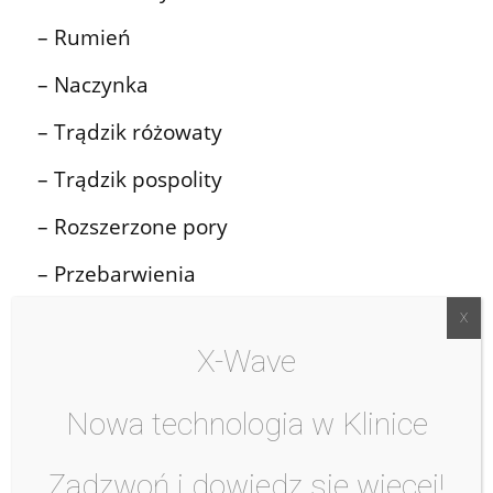
– Rumień
– Naczynka
– Trądzik różowaty
– Trądzik pospolity
– Rozszerzone pory
– Przebarwienia
– Zmarszczki
X-Wave
– Wiotkość skóry
– Owal twarzy
Nowa technologia w Klinice
– Okolica oczu
Zadzwoń i dowiedz się więcej!