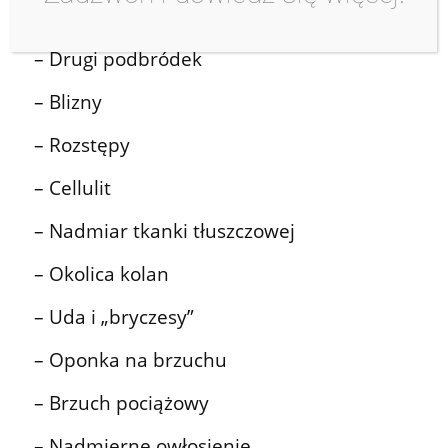
– Usta
– Drugi podbródek
– Blizny
– Rozstępy
– Cellulit
– Nadmiar tkanki tłuszczowej
– Okolica kolan
– Uda i „bryczesy”
– Oponka na brzuchu
– Brzuch pociążowy
– Nadmierne owłosienie