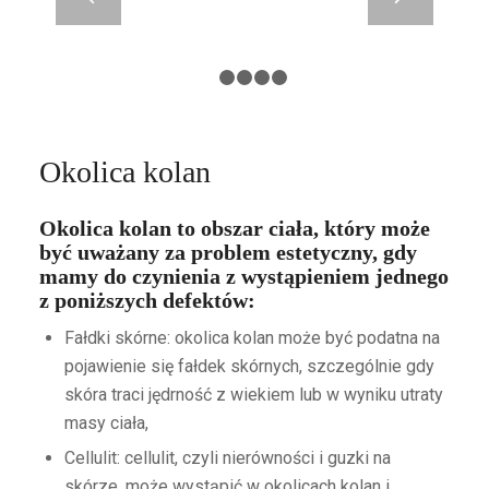
1
2
3
4
5
Okolica kolan
Okolica kolan to obszar ciała, który może
być uważany za problem estetyczny, gdy
mamy do czynienia z wystąpieniem jednego
z poniższych defektów:
Fałdki skórne: okolica kolan może być podatna na
pojawienie się fałdek skórnych, szczególnie gdy
skóra traci jędrność z wiekiem lub w wyniku utraty
masy ciała,
Cellulit: cellulit, czyli nierówności i guzki na
skórze, może wystąpić w okolicach kolan i