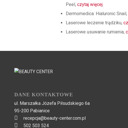
Peel,
czytaj więcej
Dermomedica: Hialuronic Snail, 
Laserowe leczenie trądziku,
cz
Laserowe usuwanie rumienia,
c
DANE KONTAKTOWE
ul. Marszałka Józefa Piłsudskiego 6a
95-200 Pabianice
recepcja@beauty-center.com.pl
502 503 524