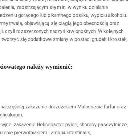
palenia, zaostrzającym się m.in. w wyniku działania
dzeniu gorącego lub pikantnego posiłku, wypiciu alkoholu.
mę trwałą, objawiającą się ciągłą jego obecnością oraz
ji, czyli rozszerzonych naczyń krwionośnych. W kolejnych
 tworzyć się dodatkowe zmiany w postaci grudek i krostek,
óżowatego należy wymienić:
 najczęściej zakażenie drożdżakiem Malassesia furfur oraz
liculorum,
cyjne: zakażenie Helicobacter pylori, choroby pasożytnicze,
ażenie pierwotniakiem Lamblia intestinalis,