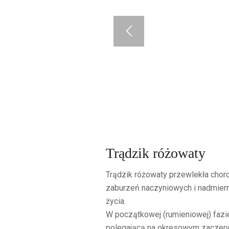
Trądzik różowaty
Trądzik różowaty przewlekła chor
zaburzeń naczyniowych i nadmiernej
życia.
W początkowej (rumieniowej) fazie
polegającą na okresowym zaczerw