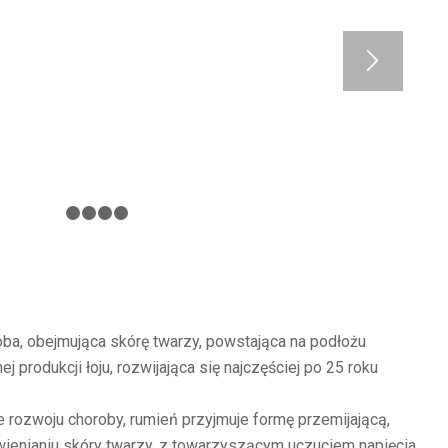
1
2
3
4
5
oba, obejmująca skórę twarzy, powstająca na podłożu
 produkcji łoju, rozwijająca się najczęściej po 25 roku
 rozwoju choroby, rumień przyjmuje formę przemijającą,
ienianiu skóry twarzy, z towarzyszącym uczuciem napięcia