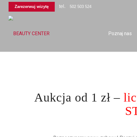
tel.
Zarezerwuj wizytę
502 503 524
Poznaj nas
Aukcja od 1 zł –
li
S