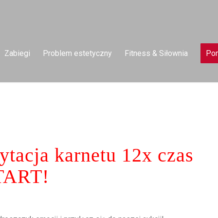
Zabiegi
Problem estetyczny
Fitness & Siłownia
Pom
cytacja karnetu 12x czas
TART!