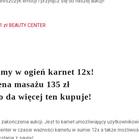
szczyk emocji i przyłącz się do naszej aukcji!
my w ogień karnet 12x!
ena masażu 135 zł
to da więcej ten kupuje!
zakończenia aukcji. Jest to karnet umożliwiający użytkownikow
y Center w czasie ważności karnetu w sumie 12x a także możliwoś
stania z sauny!